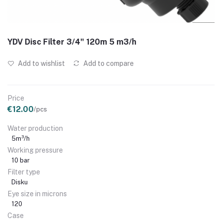
YDV Disc Filter 3/4" 120m 5 m3/h
Add to wishlist
Add to compare
Price
€12.00
/pcs
Water production
5m³/h
Working pressure
10 bar
Filter type
Disku
Eye size in microns
120
Case