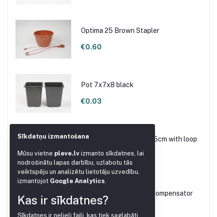
Optima 25 Brown Stapler
€0.60
Pot 7x7x8 black
€0.03
Sīkdatņu izmantošana
Microirrigation needle 15cm with loop
Mūsu vietne
pleve.lv
izmanto sīkdatnes, lai
€0.10
nodrošinātu lapas darbību, uzlabotu tās
veiktspēju un analizētu lietotāju uzvedību,
izmantojot
Google Analytics
.
Dispenser 2.2L/H with Compensator
Kas ir sīkdatnes?
€0.20
Sīkdatnes ir nelieli faili, kas tiek saglabāti