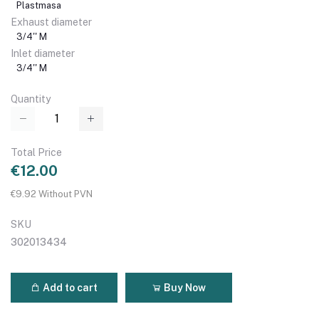
Plastmasa
Exhaust diameter
3/4'' M
Inlet diameter
3/4'' M
Quantity
Total Price
€12.00
€9.92 Without PVN
SKU
302013434
Add to cart
Buy Now