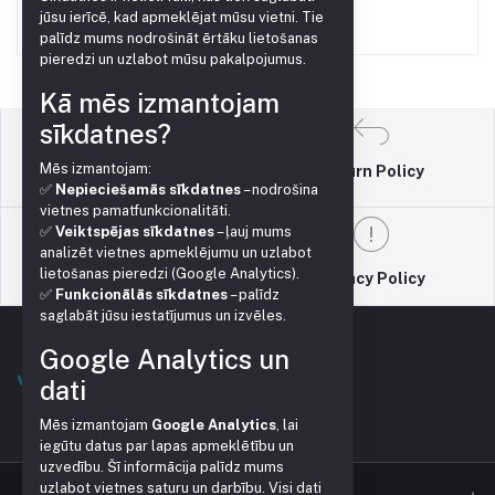
jūsu ierīcē, kad apmeklējat mūsu vietni. Tie
palīdz mums nodrošināt ērtāku lietošanas
pieredzi un uzlabot mūsu pakalpojumus.
Kā mēs izmantojam
sīkdatnes?
Mēs izmantojam:
Return Policy
Terms & conditions
✅
Nepieciešamās sīkdatnes
– nodrošina
vietnes pamatfunkcionalitāti.
✅
Veiktspējas sīkdatnes
– ļauj mums
analizēt vietnes apmeklējumu un uzlabot
lietošanas pieredzi (Google Analytics).
Support Policy
Privacy Policy
✅
Funkcionālās sīkdatnes
– palīdz
saglabāt jūsu iestatījumus un izvēles.
Google Analytics un
dati
Mēs izmantojam
Google Analytics
, lai
iegūtu datus par lapas apmeklētību un
uzvedību. Šī informācija palīdz mums
uzlabot vietnes saturu un darbību. Visi dati