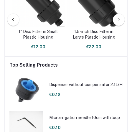
4"
1" Disc Filter in Small
1.5-inch Disc Filter in
Plastic Housing
Large Plastic Housing
Pl
€12.00
€22.00
Top Selling Products
Dispenser without compensator 2.1L/H
€0.12
Microirrigation needle 10cm with loop
€0.10