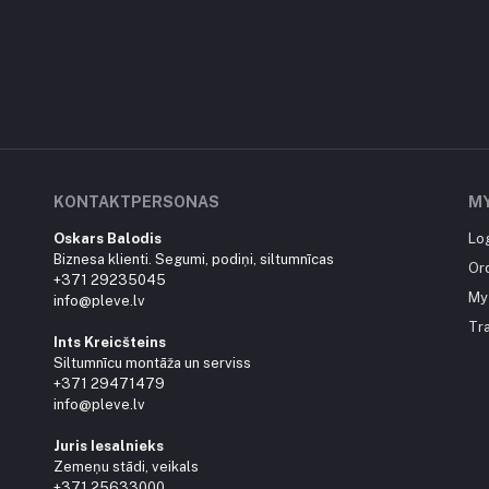
KONTAKTPERSONAS
M
Oskars Balodis
Lo
Biznesa klienti. Segumi, podiņi, siltumnīcas
Or
+371 29235045
My 
info@pleve.lv
Tr
Ints Kreicšteins
Siltumnīcu montāža un serviss
+371 29471479
info@pleve.lv
Juris Iesalnieks
Zemeņu stādi, veikals
+371 25633000