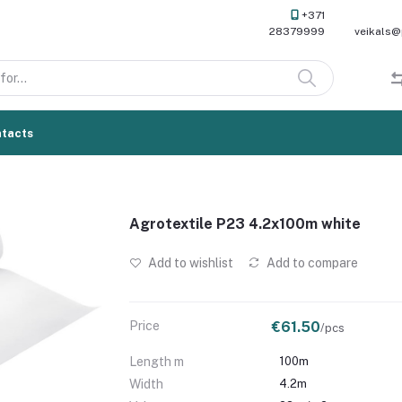
+371
28379999
veikals@
tacts
Agrotextile P23 4.2x100m white
Add to wishlist
Add to compare
Price
€61.50
/pcs
Length m
100m
Width
4.2m