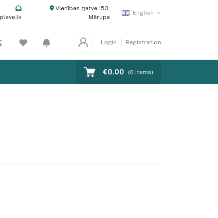
Vienības gatve 153,
English
pleve.lv
Mārupe
Login
Registration
€0.00
(
0
Items)