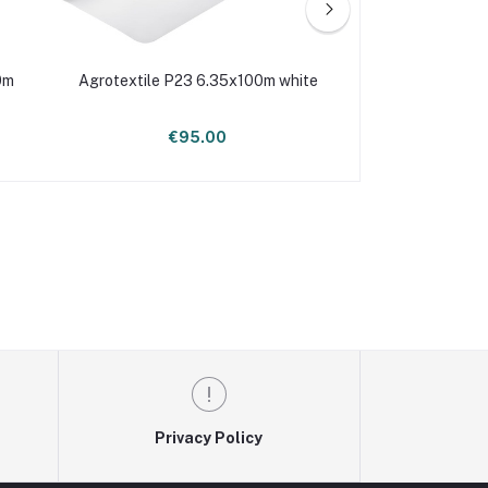
0m
Agrotextile P23 6.35x100m white
Agrotextile P23 
€95.00
€232
Privacy Policy