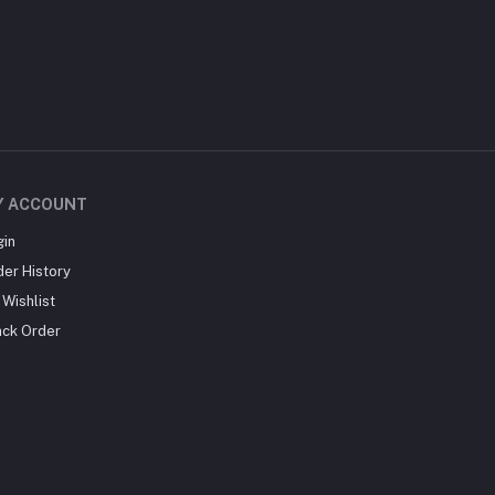
Y ACCOUNT
gin
der History
Wishlist
ack Order