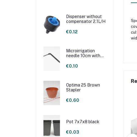
Dispenser without
Spe
compensator 2.1L/H
cov
€0.12
cul
wid
Microirrigation
needle 10cm with
loop
€0.10
Re
Optima 25 Brown
Stapler
€0.60
Pot 7x7x8 black
€0.03