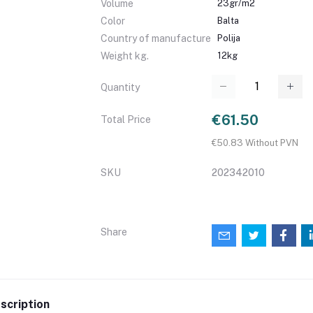
Volume
23gr/m2
Color
Balta
Country of manufacture
Polija
Weight kg.
12kg
Quantity
€61.50
Total Price
€50.83 Without PVN
SKU
202342010
Share
scription