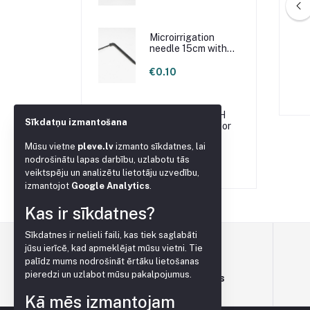
Microirrigation
needle 15cm with
e P23 1.6x100m white
Agrotextile P23 15.8x250m white
loop
€0.10
€22.50
€535.00
Dispenser 2.2L/H
Sīkdatņu izmantošana
with Compensator
Mūsu vietne
pleve.lv
izmanto sīkdatnes, lai
€0.20
nodrošinātu lapas darbību, uzlabotu tās
veiktspēju un analizētu lietotāju uzvedību,
izmantojot
Google Analytics
.
Kas ir sīkdatnes?
Sīkdatnes ir nelieli faili, kas tiek saglabāti
jūsu ierīcē, kad apmeklējat mūsu vietni. Tie
palīdz mums nodrošināt ērtāku lietošanas
pieredzi un uzlabot mūsu pakalpojumus.
Terms & conditions
Kā mēs izmantojam