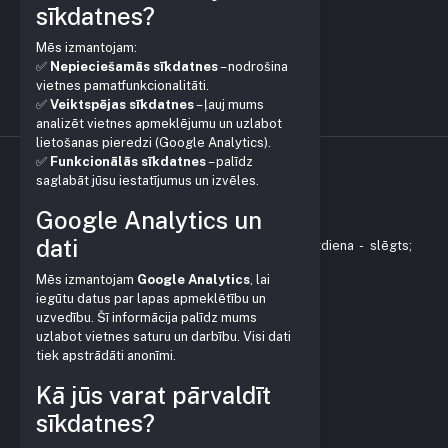
sīkdatnes?
Mēs izmantojam:
✅
Nepieciešamās sīkdatnes
– nodrošina
vietnes pamatfunkcionalitāti.
✅
Veiktspējas sīkdatnes
– ļauj mums
analizēt vietnes apmeklējumu un uzlabot
lietošanas pieredzi (Google Analytics).
✅
Funkcionālās sīkdatnes
– palīdz
saglabāt jūsu iestatījumus un izvēles.
KONTAKTI
Google Analytics un
Vienības gatve 153, Mārupe
dati
Darba laiks: P - P 9:00-18:00 ; Sestdiena - slēgts;
Svētdiena - slēgts.
Mēs izmantojam
Google Analytics
, lai
+371 28379999
iegūtu datus par lapas apmeklētību un
veikals@pleve.lv
uzvedību. Šī informācija palīdz mums
uzlabot vietnes saturu un darbību. Visi dati
Rekvizīti:
tiek apstrādāti anonīmi.
SIA Garden Plast
Reģ. Nr. LV40103627032
Kā jūs varat pārvaldīt
Juridiskā, faktiskā adrese:
sīkdatnes?
Vienības gatve 153, Mārupe,
Mārupes nov., LV-2167