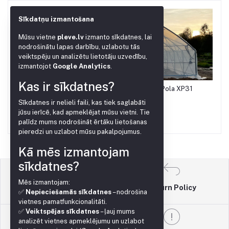
Sīkdatņu izmantošana
Mūsu vietne
pleve.lv
izmanto sīkdatnes, lai
nodrošinātu lapas darbību, uzlabotu tās
veiktspēju un analizētu lietotāju uzvedību,
izmantojot
Google Analytics
.
Kas ir sīkdatnes?
Siltumnīca Gotika 12x80 metri ar meteo Pola XP31
Add to cart
Sīkdatnes ir nelieli faili, kas tiek saglabāti
jūsu ierīcē, kad apmeklējat mūsu vietni. Tie
€47,250.00
palīdz mums nodrošināt ērtāku lietošanas
pieredzi un uzlabot mūsu pakalpojumus.
Kā mēs izmantojam
sīkdatnes?
Mēs izmantojam:
Return Policy
Terms & conditions
✅
Nepieciešamās sīkdatnes
– nodrošina
vietnes pamatfunkcionalitāti.
✅
Veiktspējas sīkdatnes
– ļauj mums
analizēt vietnes apmeklējumu un uzlabot