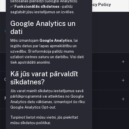
lietošanas pieredzi (Google Analytics).
Support Policy
Privacy Policy
✅
Funkcionālās sīkdatnes
– palīdz
saglabāt jūsu iestatījumus un izvēles.
Google Analytics un
dati
Mēs izmantojam
Google Analytics
, lai
iegūtu datus par lapas apmeklētību un
uzvedību. Šī informācija palīdz mums
uzlabot vietnes saturu un darbību. Visi dati
tiek apstrādāti anonīmi.
Kā jūs varat pārvaldīt
Contacts
sīkdatnes?
Jūs varat mainīt sīkdatņu iestatījumus savā
pārlūkprogrammā vai atteikties no Google
Address
My Account
Analytics datu vākšanas, izmantojot šo rīku:
Google Analytics Opt-out
.
Phone
Login
+371 28379999
Turpinot lietot mūsu vietni, jūs piekrītat
mūsu sīkdatņu politikai.
Order History
Email